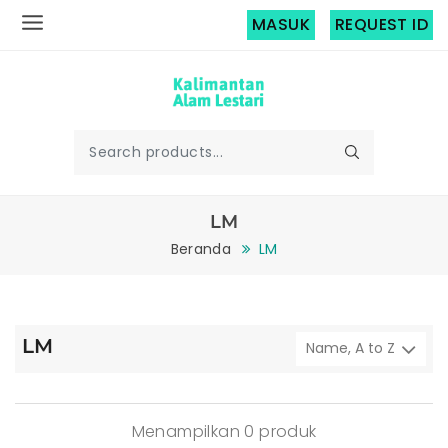
MASUK
REQUEST ID
LM
Beranda
LM
LM
Menampilkan 0 produk